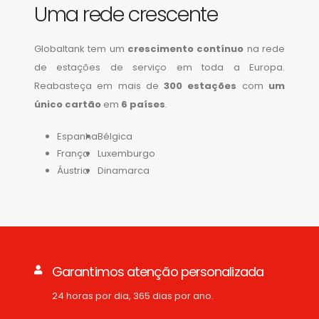
Uma rede crescente
Globaltank tem um
crescimento contínuo
na rede
de estações de serviço em toda a Europa.
Reabasteça em mais de
300 estações
com
um
único cartão
em
6 países
.
Espanha
Bélgica
França
Luxemburgo
Áustria
Dinamarca
Garantimos atenção personalizada
24 horas por dia, 365 dias por ano.