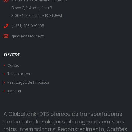
Rua Dr. Luís de Oliveira Torres 23
Bloco C, 1º Andar, Sala B
3100-464 Pombal - PORTUGAL
(+351) 236 029 195
geral@dtservice.pt
SERVIÇOS
Cartão
Teleportagem
Restituição De Impostos
KMaster
A Globaltank-DTS oferece às transportadoras
um pacote de soluções abrangentes em suas
rotas internacionais: Reabastecimento, Cartões